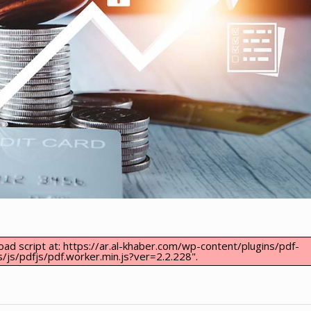
load script at: https://ar.al-khaber.com/wp-content/plugins/pdf-
js/pdfjs/pdf.worker.min.js?ver=2.2.228".