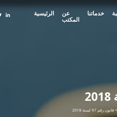
بة
خدماتنا
عن
الرئيسية
المكتب
قانون رقم 97 لسنة 2018